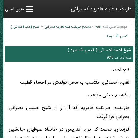
طریقت علیه قادریه کسنزانی
منوی اصلی
موقعیت فعلی شما:
خانه
مشایخ طریقت علیه قادریه کسنزانی
شیخ احمد احسائی (
قدس الله سره )
شیخ احمد احسائی ( قدس الله سره )
شنبه 3 نوامبر 2018
نام: احمد
لقب: احسائی، منتسب به محل تولدش در احساء قطیف
مذهب: حنفی مذهب
طریقت: طریقت قادریه که آن را از شیخ حسین بصرائی
بحرانی فرا گرفت.
فرزندان: محمد که برای تدریس در خانقاه صوفیان جانشین