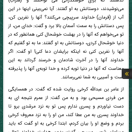
گذشتند که برای خوشگذرانی می نواختند و (شراب)
می‌نوشیدند، دوستانش به او گفتند: آیا نمی‌بینی اینها در این
آب از (فرمان) خداوند سرپیچی می‌کنند؟ آنها را نفرین کن،
پس دستانش را به سمت آسمان بالا برد و گفت: خدای من، از
تو می‌خواهم که آنها را در بهشت خوشحال کنی همانطور که در
دنیا خوشحال کردی، دوستانش به او گفتند: ما به تو گفتیم که
آنها را نفرین کنی نه اینکه برایشان دعا کنی! او گفت: اگر
خداوند آنها را در آخرت شادمان و خرسند گرداند به این
معناست که آنها در دنیا توبه کرده و خدا توبه‌ی آنها را پذیرفته
است و آسیبی به شما نمی‌رسانند.
از عامر بن عبدالله کرخی روایت شده که گفت: در همسایگی
من فردی مسیحی بود و به من گفت: از عمرم نتیجه ای به
دست نیاوردم و پسری ندارم پس تو به نزد مرشدی برو تا
خداوند پسری به من عطا کند، من او را به نزد معروف کرخی
بردم و وضع او را بیان کردم، ابتدا کرخی به او گفت که باید
مسلمان شوی، مسیحی گفت: بدون هدایت خداوند تعالی