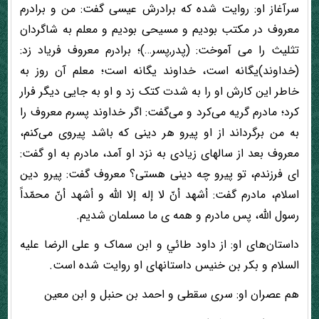
سرآغاز او: روایت شده که برادرش عیسی گفت: من و برادرم
معروف در مکتب بودیم و مسیحی بودیم و معلم به شاگردان
تثلیث را می آموخت: (پدر,پسر…)؛ برادرم معروف فریاد زد:
(خداوند)یگانه است، خداوند یگانه است؛ معلم آن روز به
خاطر این کارش او را به شدت کتک زد و او به جایی دیگر فرار
کرد؛ مادرم گریه می‌کرد و می‌گفت: اگر خداوند پسرم معروف را
به من برگرداند از او پیرو هر دینی که باشد پیروی می‌کنم،
معروف بعد از سالهای زیادی به نزد او آمد، مادرم به او گفت:
ای فرزندم، تو پیرو چه دینی هستی؟ معروف گفت: پیرو دین
اسلام، مادرم گفت: أشهد أنّ لا إله إلا الله و أشهد أنّ محمّداً
رسول اللّه، پس مادرم و همه ی ما مسلمان شدیم.
داستان‌های او: از داود طائي و ابن سماک و علی الرضا علیه
السلام و بکر بن خنیس داستانهای او روایت شده است.
هم عصران او: سری سقطی و احمد بن حنبل و ابن معین