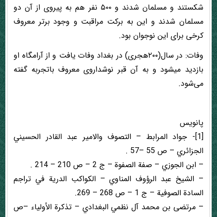
شکستند و مسلمان شدند و ۵۰۰ نفر هم به پیروی از آن دو
مسلمان شدند و این به برکت مراقبت و وجود برتر معروف
کرخی برای این نوجوان بود.
وفات: در سال(۲۰۰هجری) در بغداد وفات یافت و از آرامگاه او
بازدید میشود و به آن قبر نوشداروی معروف باتجربه گفته
می‌شود.
پانویس
[1]- جواد المرابط – التصوف والامير عبد القادر الحسيني
الجزائري – ص 55 –57 .
– ابن الجوزي – صفة الصفوة – ج 2 – ص 210 – 214 .
– الشيخ عبد الرؤوف المناوي – الكواكب الدرية في تراجم
السادة الصوفية – ج 1 – ص 268 – 269.
– مرتضى بن محمد آل نظمي البغدادي – تذكرة الأولياء –ص