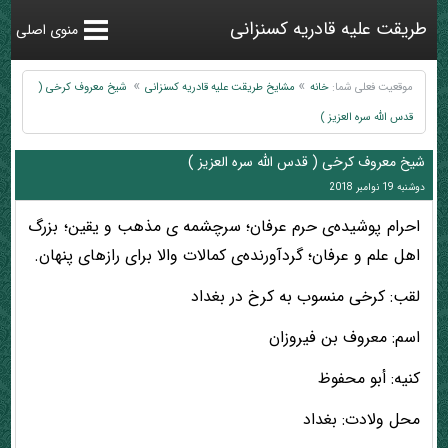
طریقت علیه قادریه کسنزانی
منوی اصلی
موقعیت فعلی شما:
خانه
مشایخ طریقت علیه قادریه کسنزانی
شیخ معروف کرخی (
قدس الله سره العزیز )
شیخ معروف کرخی ( قدس الله سره العزیز )
دوشنبه 19 نوامبر 2018
احرام پوشیده‌ی حرم عرفان؛ سرچشمه ی مذهب و یقین؛ بزرگ
اهل علم و عرفان؛ گردآورنده‌ی کمالات والا برای رازهای پنهان.
لقب: کرخی منسوب به کرخ در بغداد
اسم: معروف بن فیروزان
کنیه: أبو محفوظ
محل ولادت: بغداد