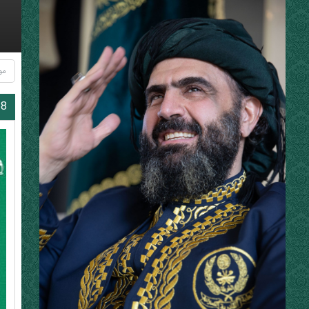
مو
27