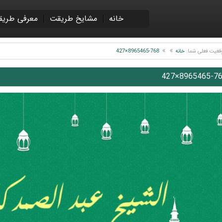
خانه
مشایخ طریقت
معرفی طریق
قعیت فعلی شما:
خانه
8965465-768×427
8965465-768×4